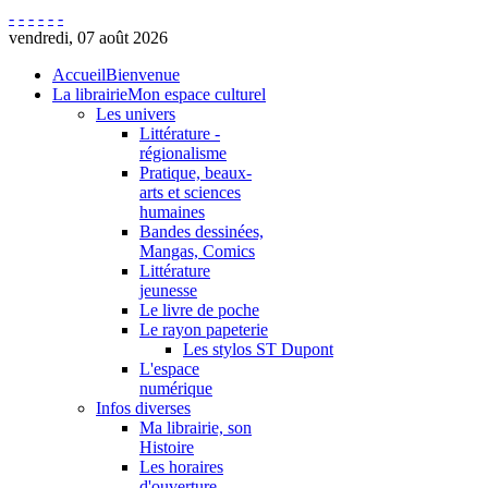
-
-
-
-
-
-
vendredi, 07 août 2026
Accueil
Bienvenue
La librairie
Mon espace culturel
Les univers
Littérature -
régionalisme
Pratique, beaux-
arts et sciences
humaines
Bandes dessinées,
Mangas, Comics
Littérature
jeunesse
Le livre de poche
Le rayon papeterie
Les stylos ST Dupont
L'espace
numérique
Infos diverses
Ma librairie, son
Histoire
Les horaires
d'ouverture