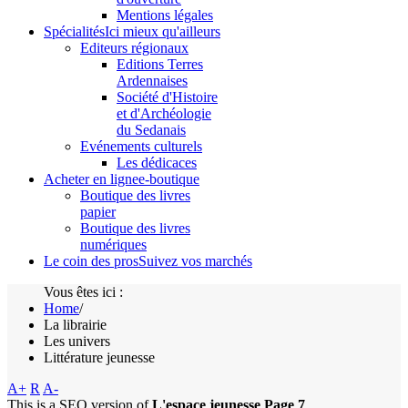
Mentions légales
Spécialités
Ici mieux qu'ailleurs
Editeurs régionaux
Editions Terres
Ardennaises
Société d'Histoire
et d'Archéologie
du Sedanais
Evénements culturels
Les dédicaces
Acheter en ligne
e-boutique
Boutique des livres
papier
Boutique des livres
numériques
Le coin des pros
Suivez vos marchés
Vous êtes ici :
Home
/
La librairie
Les univers
Littérature jeunesse
A+
R
A-
This is a SEO version of
L'espace jeunesse Page 7