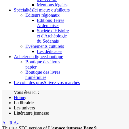
Mentions légales
Spécialités
Ici mieux qu'ailleurs
Editeurs régionaux
Editions Terres
Ardennaises
Société d'Histoire
et d'Archéologie
du Sedanais
Evénements culturels
Les dédicaces
Acheter en ligne
e-boutique
Boutique des livres
papier
Boutique des livres
numériques
Le coin des pros
Suivez vos marchés
Vous êtes ici :
Home
/
La librairie
Les univers
Littérature jeunesse
A+
R
A-
This is a SEO version of
L'espace jeunesse Page 9