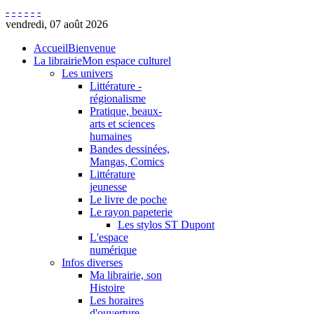
-
-
-
-
-
-
vendredi, 07 août 2026
Accueil
Bienvenue
La librairie
Mon espace culturel
Les univers
Littérature -
régionalisme
Pratique, beaux-
arts et sciences
humaines
Bandes dessinées,
Mangas, Comics
Littérature
jeunesse
Le livre de poche
Le rayon papeterie
Les stylos ST Dupont
L'espace
numérique
Infos diverses
Ma librairie, son
Histoire
Les horaires
d'ouverture